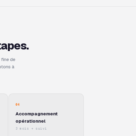
tapes.
fine de
ptons à
04
Accompagnement
opérationnel
3 mois + suivi