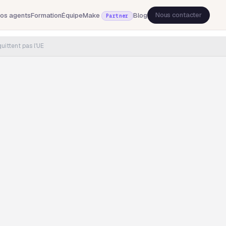
Nous contacter
os agents
Formation
Équipe
Make
Blog
Partner
uittent pas l'UE