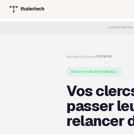
thalertech
Hébergement
›
›
Notaires
Accueil
Secteurs
SOLUTION DISPONIBLE
Vos clerc
passer le
relancer 