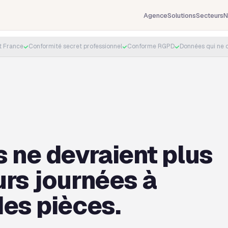
Agence
Solutions
Secteurs
N
 France
Conformité secret professionnel
Conforme RGPD
Données qui ne q
s ne devraient plus
urs journées à
des pièces.