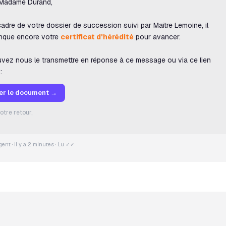
 Madame Durand,
adre de votre dossier de succession suivi par Maître Lemoine, il
nque encore votre
certificat d'hérédité
pour avancer.
vez nous le transmettre en réponse à ce message ou via ce lien
:
er le document →
otre retour,
gent · il y a 2 minutes · Lu ✓✓