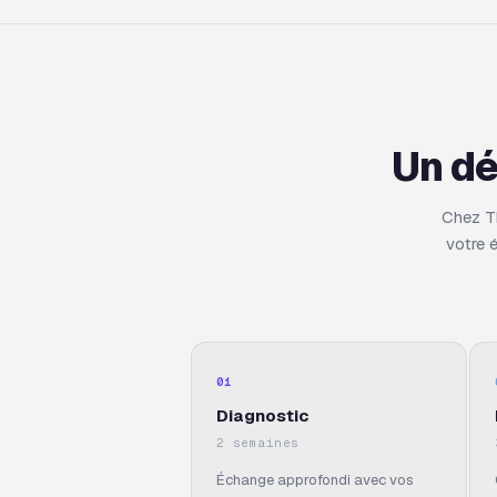
Un dé
Chez T
votre 
01
Diagnostic
2 semaines
Échange approfondi avec vos