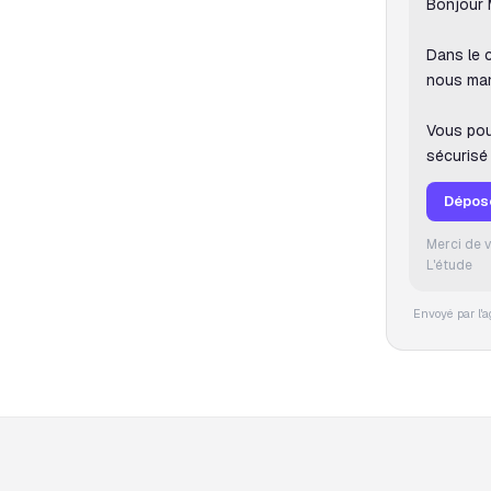
Bonjour
Dans le c
nous ma
Vous pou
sécurisé 
Dépos
Merci de v
L'étude
Envoyé par l'a