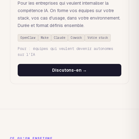
Pour les entreprises qui veulent internaliser la
compétence IA. On forme vos équipes sur votre
stack, vos cas d'usage, dans votre environnement.
Durée et format définis ensemble.
OpenClaw
Make
Claude
Cowork
Votre stack
Pour : équipes qui veulent devenir autonomes
sur l'IA
Discutons-en →
CE QU'ON ENSEIGNE