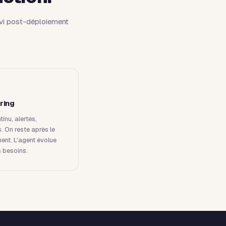
uivi post-déploiement
ring
tinu, alertes,
s. On reste après le
ent. L'agent évolue
 besoins.