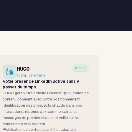
HUGO
Actif
AGENT LINKEDIN
Votre présence LinkedIn active sans y
passer du temps.
HUGO gère votre activité LinkedIn : publication de
contenu cohérent avec votre positionnement,
identification des prospects chauds dans vos
interactions, réponse aux commentaires et
messages de premier niveau, et veille sur vos
concurrents et le secteur.
Publication de contenu planifié et adapté à