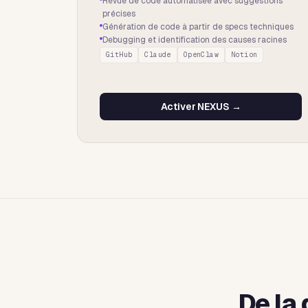
Revue de code automatisée avec suggestions
précises
Génération de code à partir de specs techniques
Debugging et identification des causes racines
GitHub
Claude
OpenClaw
Notion
Activer
NEXUS
→
De la