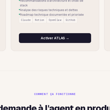
Recommandations d'architecture et choix de
stack
Analyse des risques techniques et dettes
Roadmap technique documentée et priorisée
Claude
Notion
OpenClaw
GitHub
Activer
ATLAS
→
COMMENT ÇA FONCTIONNE
 demande à l'agent en produ