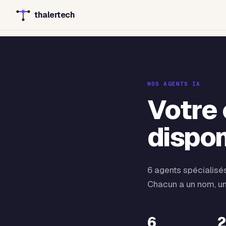
thalertech
NOS AGENTS IA
Votre 
dispon
6 agents spécialisé
Chacun a un nom, un r
6
2