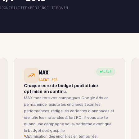
SPONIBILITÉ
EXPÉRIENCE TERRAIN
MAX
Actif
AGENT SEA
Chaque euro de budget publicitaire
optimisé en continu.
MAX monitore vos campagnes Google Ads en
permanence, ajuste les enchères selon les
performances, rédige les variantes d'annonces et
identifie les mots-clés à fort ROI. Il vous alerte
quand une campagne sous-performe avant que
le budget soit gaspillé.
Optimisation des enchères en temps réel