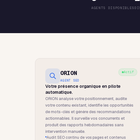
AGENTS DISPONIBLES
DI
ORION
Actif
AGENT SEO
Votre présence organique en pilote
automatique.
ORION analyse votre positionnement, audite
votre contenu existant, identifie les opportunités
de mots-clés et génère des recommandations
actionnables. Il surveille vos concurrents et
produit des rapports hebdomadaires sans
intervention manuelle.
Audit SEO continu de vos pages et contenus