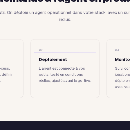
util. On déploie un agent opérationnel dans votre stack, avec un s
inclus.
02
03
Déploiement
Monito
ocess,
L'agent est connecté à vos
Suivi con
, définir
outils, testé en conditions
itération
.
réelles, ajusté avant le go-live.
déploiem
avec vos