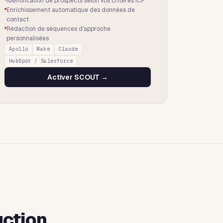
Identification de prospects selon vos critères ICP
Enrichissement automatique des données de
contact
Rédaction de séquences d'approche
personnalisées
Apollo
Make
Claude
HubSpot / Salesforce
Activer
SCOUT
→
ction.