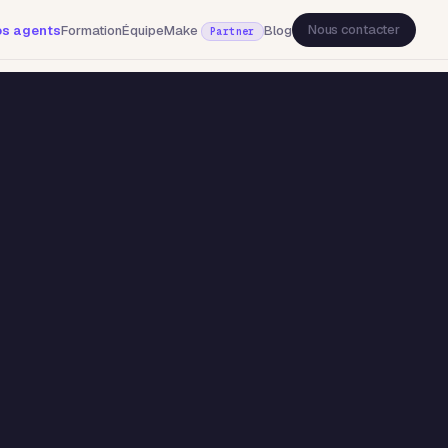
Nous contacter
s agents
Formation
Équipe
Make
Blog
Partner