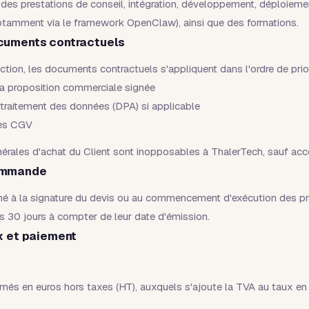
 des prestations de conseil, intégration, développement, déploiem
notamment via le framework OpenClaw), ainsi que des formations.
ocuments contractuels
ction, les documents contractuels s'appliquent dans l'ordre de prior
 la proposition commerciale signée
 traitement des données (DPA) si applicable
tes CGV
érales d'achat du Client sont inopposables à ThalerTech, sauf acco
Commande
rmé à la signature du devis ou au commencement d'exécution des pr
s 30 jours à compter de leur date d'émission.
ix et paiement
imés en euros hors taxes (HT), auxquels s'ajoute la TVA au taux en 