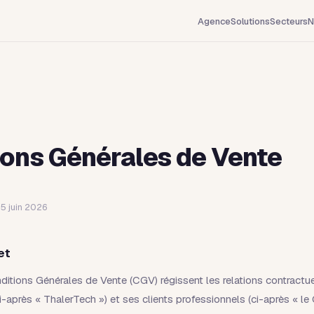
Agence
Solutions
Secteurs
N
ions Générales de Vente
 5 juin 2026
et
itions Générales de Vente (CGV) régissent les relations contractue
-après « ThalerTech ») et ses clients professionnels (ci-après « le C