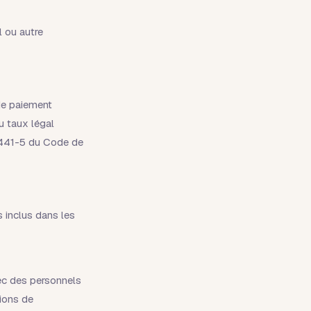
l ou autre
 de paiement
u taux légal
 D441-5 du Code de
s inclus dans les
ec des personnels
ions de