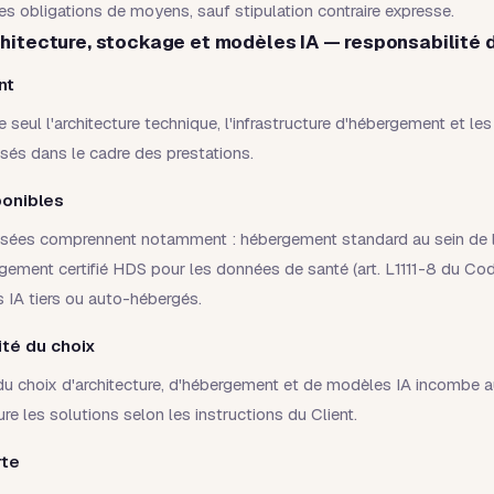
s obligations de moyens, sauf stipulation contraire expresse.
chitecture, stockage et modèles IA — responsabilité d
nt
e seul l'architecture technique, l'infrastructure d'hébergement et l
isés dans le cadre des prestations.
ponibles
sées comprennent notamment : hébergement standard au sein de l
ement certifié HDS pour les données de santé (art. L1111-8 du Cod
 IA tiers ou auto-hébergés.
ité du choix
du choix d'architecture, d'hébergement et de modèles IA incombe au
re les solutions selon les instructions du Client.
rte