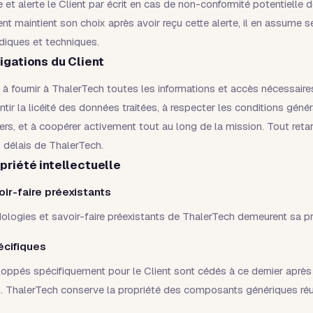
 et alerte le Client par écrit en cas de non-conformité potentielle 
ient maintient son choix après avoir reçu cette alerte, il en assume s
diques et techniques.
igations du Client
 à fournir à ThalerTech toutes les informations et accès nécessaire
ntir la licéité des données traitées, à respecter les conditions généra
iers, et à coopérer activement tout au long de la mission. Tout ret
 délais de ThalerTech.
priété intellectuelle
oir-faire préexistants
ologies et savoir-faire préexistants de ThalerTech demeurent sa pr
écifiques
loppés spécifiquement pour le Client sont cédés à ce dernier après
ThalerTech conserve la propriété des composants génériques réut