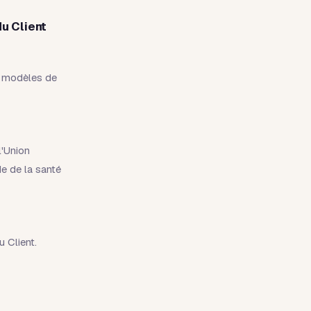
u Client
es modèles de
'Union
e de la santé
 Client.