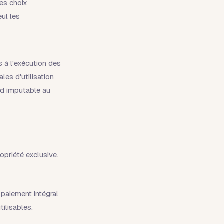
des choix
eul les
s à l'exécution des
les d'utilisation
ard imputable au
opriété exclusive.
 paiement intégral
ilisables.