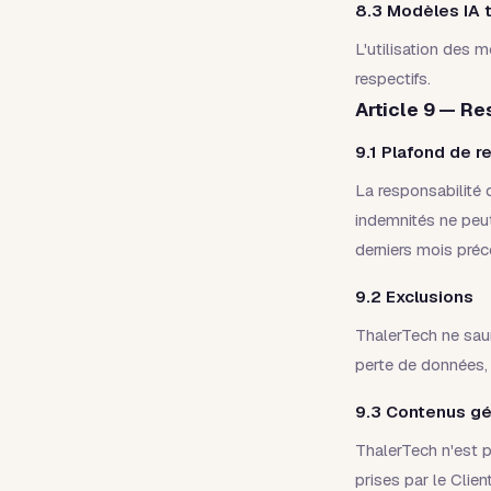
8.3 Modèles IA t
L'utilisation des 
respectifs.
Article 9 — Re
9.1 Plafond de r
La responsabilité
indemnités ne peut
derniers mois précé
9.2 Exclusions
ThalerTech ne saur
perte de données, p
9.3 Contenus gé
ThalerTech n'est 
prises par le Clie