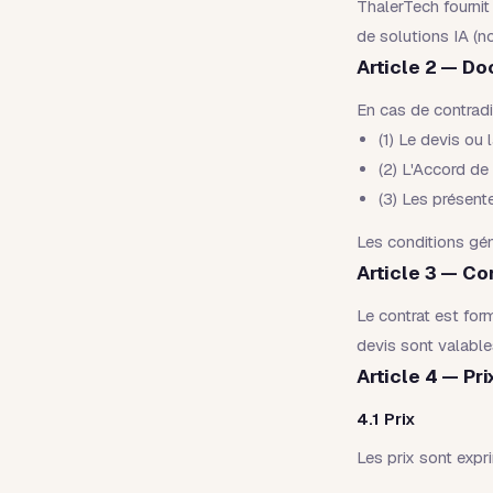
ThalerTech fournit
de solutions IA (
Article 2 — D
En cas de contradi
(1) Le devis ou
(2) L'Accord de
(3) Les présen
Les conditions gén
Article 3 — 
Le contrat est fo
devis sont valable
Article 4 — Pr
4.1 Prix
Les prix sont expr