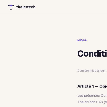
thalertech
LÉGAL
Condit
Dernière mise à jour :
Article 1 — Obj
Les présentes Cond
ThalerTech SAS (ci