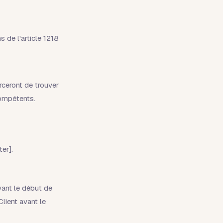
 de l'article 1218
rceront de trouver
compétents.
er].
vant le début de
lient avant le