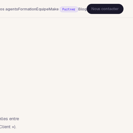
Nous contacter
os agents
Formation
Équipe
Make
Blog
Partner
lles entre
lient »).