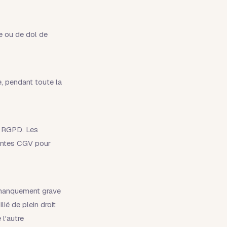
e ou de dol de
e, pendant toute la
du RGPD. Les
sentes CGV pour
e manquement grave
ié de plein droit
 l'autre