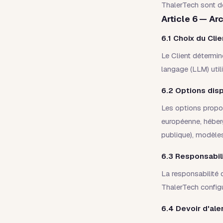
ThalerTech sont de
Article 6 — Ar
6.1 Choix du Clie
Le Client détermin
langage (LLM) util
6.2 Options dis
Les options propo
européenne, héberg
publique), modèles
6.3 Responsabil
La responsabilité 
ThalerTech configu
6.4 Devoir d'ale