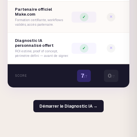
Partenaire officiel
Make.com
✓
✕
Formation certifiante, workflows
validés, accès partenaire.
Diagnostic IA
personnalisé offert
✓
✕
ROI estimé, proof of concept,
périmètre défini — avant de signer.
7
0
SCORE
/
7
/
7
Démarrer le Diagnostic IA →