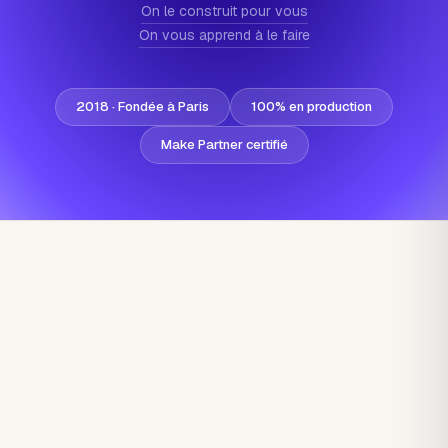
On le construit pour vous
On vous apprend à le faire
2018 · Fondée à Paris
100% en production
Make Partner certifié