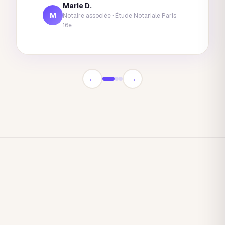
Marie D.
M
Notaire associée
·
Étude Notariale Paris
16e
←
→