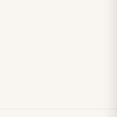
✓
✓
✓
✓