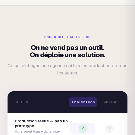
POURQUOI THALERTECH
On ne vend pas un outil.
On déploie une solution.
Ce qui distingue une agence qui livre en production de tous
les autres.
ThalerTech
CRITÈRE
CHATGPT
MAK
Production réelle — pas un
prototype
✓
✕
Votre agent tourne dans votre