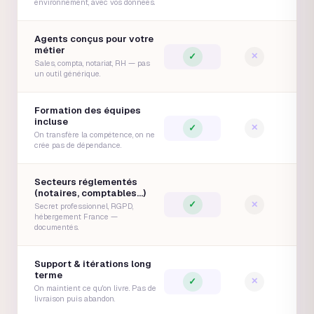
environnement, avec vos données.
Agents conçus pour votre
métier
✓
✕
Sales, compta, notariat, RH — pas
un outil générique.
Formation des équipes
incluse
✓
✕
On transfère la compétence, on ne
crée pas de dépendance.
Secteurs réglementés
(notaires, comptables…)
✓
✕
Secret professionnel, RGPD,
hébergement France —
documentés.
Support & itérations long
terme
✓
✕
On maintient ce qu'on livre. Pas de
livraison puis abandon.