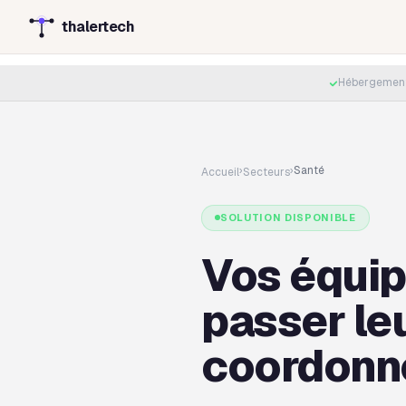
thalertech
Hébergement 
›
›
Santé
Accueil
Secteurs
SOLUTION DISPONIBLE
Vos équip
passer le
coordonne