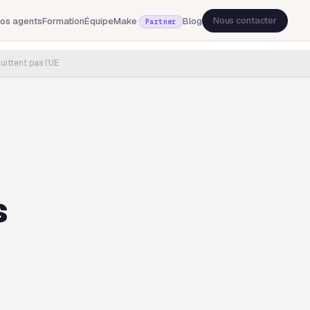
Nous contacter
os agents
Formation
Équipe
Make
Blog
Partner
ittent pas l'UE
s