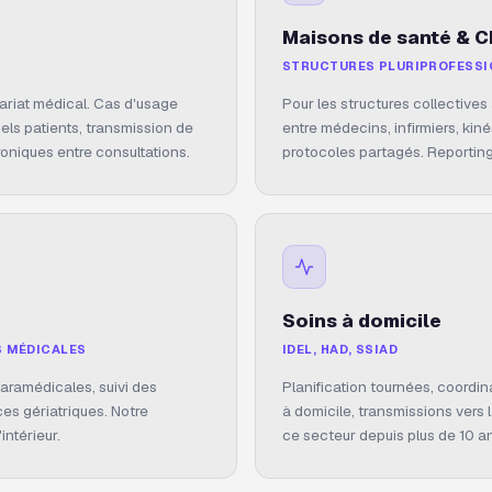
Maisons de santé & 
STRUCTURES PLURIPROFESSI
ariat médical. Cas d'usage
Pour les structures collectives
pels patients, transmission de
entre médecins, infirmiers, kin
roniques entre consultations.
protocoles partagés. Reportin
Soins à domicile
S MÉDICALES
IDEL, HAD, SSIAD
aramédicales, suivi des
Planification tournées, coordin
es gériatriques. Notre
à domicile, transmissions vers l
intérieur.
ce secteur depuis plus de 10 ans