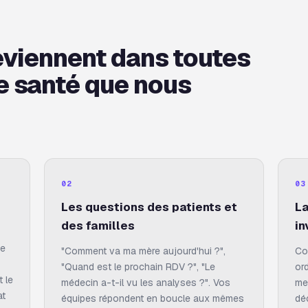
reviennent dans toutes
de santé que nous
02
03
Les questions des patients et
La
des familles
in
ue
"Comment va ma mère aujourd'hui ?",
Co
"Quand est le prochain RDV ?", "Le
or
t le
médecin a-t-il vu les analyses ?". Vos
met
at
équipes répondent en boucle aux mêmes
dé