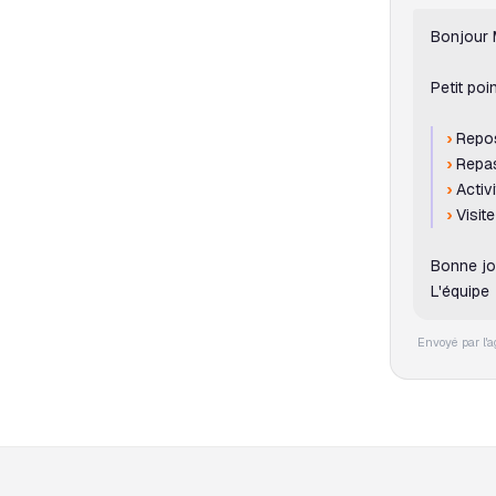
Bonjour 
Petit po
›
Repos 
›
Repas 
›
Activi
›
Visite
Bonne jo
L'équipe
Envoyé par l'a