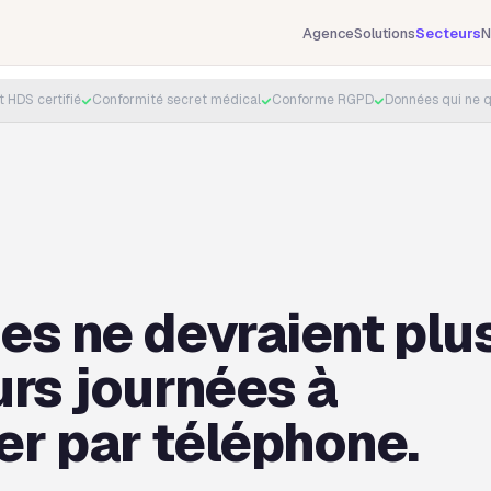
Agence
Solutions
Secteurs
N
HDS certifié
Conformité secret médical
Conforme RGPD
Données qui ne qu
es ne devraient plu
urs journées à
r par téléphone.