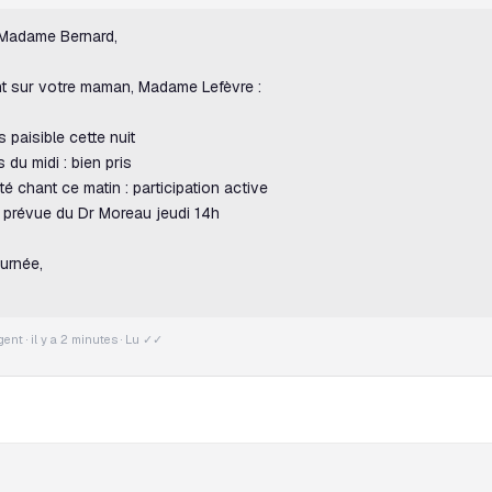
Madame Bernard,
int sur votre maman, Madame Lefèvre :
paisible cette nuit
du midi : bien pris
té chant ce matin : participation active
 prévue du Dr Moreau jeudi 14h
urnée,
gent · il y a 2 minutes · Lu ✓✓