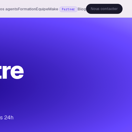
Nous contacter
os agents
Formation
Équipe
Make
Blog
Partner
tre
us 24h