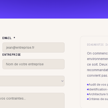
EMAIL *
DIAGNOSTIC I
On commence
ENTREPRISE
environnemen
ce soit. Deu
recommandatio
convient pas.
Audit de vos 
Identificatio
Architecture 
Critères de 