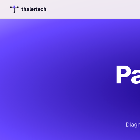
thalertech
Pa
Diagn