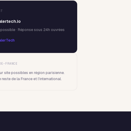
CT
lertech.io
 possible · Réponse sous 24h ouvrées
alerTech
DE-FRANCE
ur site possibles en région parisienne.
reste de la France et l'international.