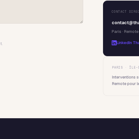
CONTACT DIRE
contact@tha
Paris · Remote
LinkedIn Th
t.
PARIS · ÎLE-
Interventions s
Remote pour le 