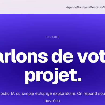
Agence
Solutions
Secteurs
N
CONTACT
rlons de vo
projet.
ostic IA ou simple échange exploratoire. On répond so
ouvrées.