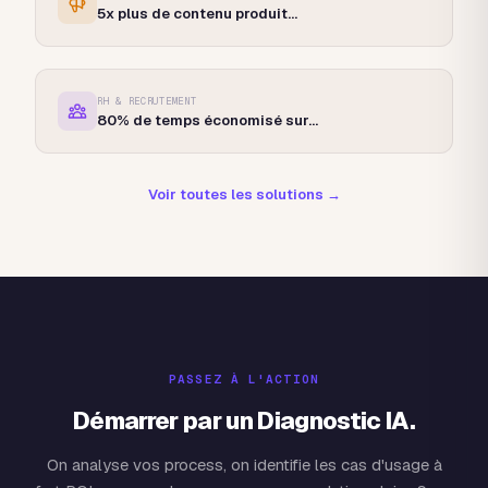
5x
plus de contenu produit
...
RH & RECRUTEMENT
80%
de temps économisé sur
...
Voir toutes les solutions →
PASSEZ À L'ACTION
Démarrer par un Diagnostic IA.
On analyse vos process, on identifie les cas d'usage à