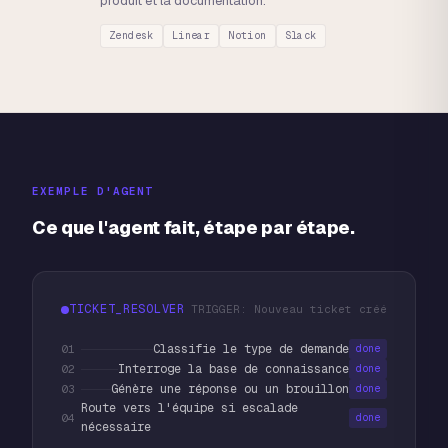
produit et la documentation.
Zendesk
Linear
Notion
Slack
EXEMPLE D'AGENT
Ce que l'agent fait, étape par étape.
TICKET_RESOLVER
TRIGGER:
Nouveau ticket créé
Classifie le type de demande
0
1
done
Interroge la base de connaissance
0
2
done
Génère une réponse ou un brouillon
0
3
done
Route vers l'équipe si escalade
0
4
done
nécessaire