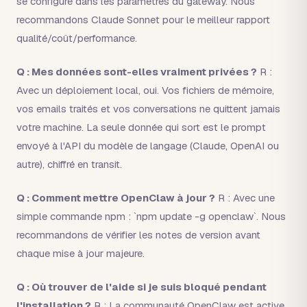
se configure dans les paramètres du gateway. Nous
recommandons Claude Sonnet pour le meilleur rapport
qualité/coût/performance.
Q : Mes données sont-elles vraiment privées ?
R :
Avec un déploiement local, oui. Vos fichiers de mémoire,
vos emails traités et vos conversations ne quittent jamais
votre machine. La seule donnée qui sort est le prompt
envoyé à l'API du modèle de langage (Claude, OpenAI ou
autre), chiffré en transit.
Q : Comment mettre OpenClaw à jour ?
R : Avec une
simple commande npm : `npm update -g openclaw`. Nous
recommandons de vérifier les notes de version avant
chaque mise à jour majeure.
Q : Où trouver de l'aide si je suis bloqué pendant
l'installation ?
R : La communauté OpenClaw est active